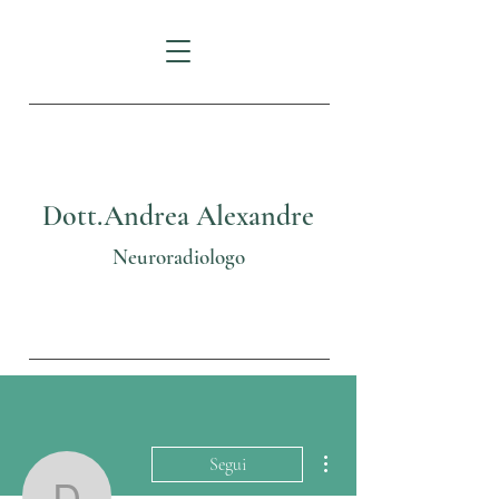
Dott.Andrea Alexandre
Neuroradiologo
Altre azioni
Segui