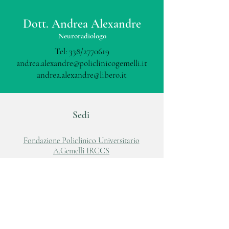
Dott. Andrea Alexandre
Neuroradiologo
Tel: 338/2770619
andrea.alexandre@policlinicogemelli.it
andrea.alexandre@libero.it
Sedi
Fondazione Policlinico Universitario
A.Gemelli IRCCS
Largo A.Gemelli, 8
00168, Roma
Tel:
06 88818881
www.policlinicogemelli.it