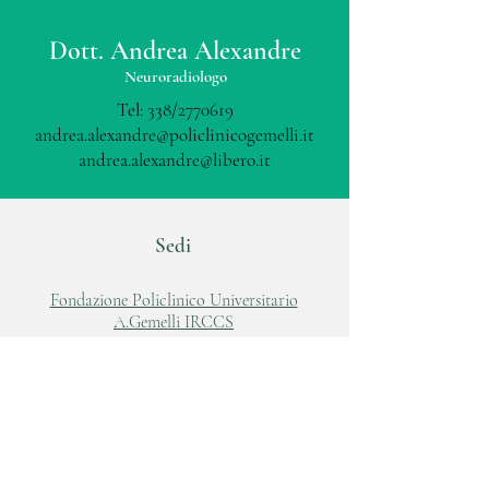
Dott. Andrea Alexandre
Neuroradiologo
Tel: 338/2770619
andrea.alexandre@policlinicogemelli.it
andrea.alexandre@libero.it
Sedi
Fondazione Policlinico Universitario
A.Gemelli IRCCS
Largo A.Gemelli, 8
00168, Roma
Tel:
06 88818881
www.policlinicogemelli.it